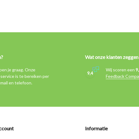
n?
Wat onze klanten zeggen
pen je graag. Onze
Wij scoren een
9
9,4
service is te bereiken per
Feedback Compa
-mail en telefoon.
ccount
Informatie