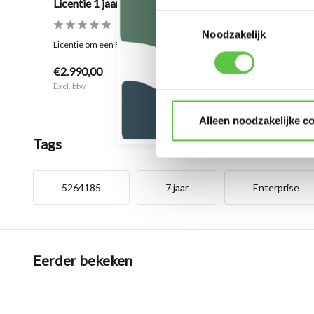
Licentie 1 jaar
Licentie 
Toestemmingsselectie
Vergelijk
Noodzakelijk
Licentie om een Firewall via de cl...
Licentie om 
€2.990,00
€6.740,
Excl. btw
Excl. btw
Alleen noodzakelijke c
Tags
5264185
7 jaar
Enterprise
Eerder bekeken