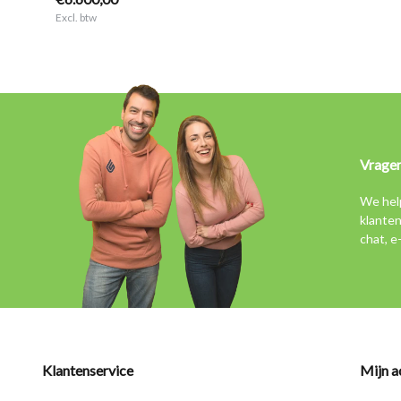
Excl. btw
Vrage
We hel
klanten
chat, e
Klantenservice
Mijn a