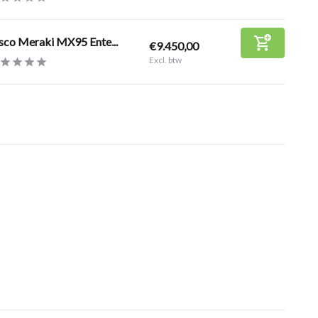
sco Meraki MX95 Ente...
€9.450,00
Excl. btw