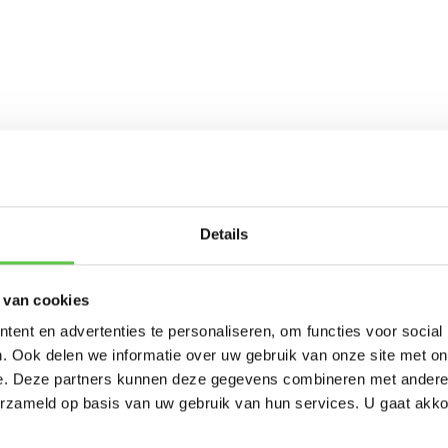
Schrijf je in 
Details
nieuwsbrief!
 van cookies
-----------------------
ent en advertenties te personaliseren, om functies voor social
Updates, acties & product
. Ook delen we informatie over uw gebruik van onze site met on
e. Deze partners kunnen deze gegevens combineren met andere i
*
E-mailadres
erzameld op basis van uw gebruik van hun services. U gaat akk
eraki MX95 Advanced
Cisco Meraki MX95 Advan