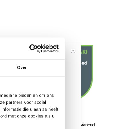
voor onze
Over
---------------------
 media te bieden en om ons
informatie
ze partners voor social
nformatie die u aan ze heeft
oord met onze cookies als u
ced
Cisco Meraki MX95 Advanced
Ci