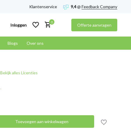
Klantenservice
9,4
@
Feedback Company
0
Inloggen
Offerte aanvragen
Blogs
Over ons
Account aanmaken
Bekijk alles Licenties
Account aanmaken
.
Toevoegen aan winkelwagen