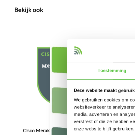
Bekijk ook
Toestemming
Deze website maakt gebruik
We gebruiken cookies om cont
websiteverkeer te analyseren
media, adverteren en analys
verstrekt of die ze hebben v
onze website blijft gebruiken.
Cisco Meraki MX95 Advanced
Cisco M