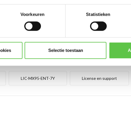
3 jaar
Licentie 5 jaar
Vergelijk
Vergelijk
Voorkeuren
Statistieken
Abonneer
een Firewall via de cl...
Licentie om een Firewall via de cl...
00
€11.200,00
* Lees hier de wettelijke beper
Excl. btw
ookies
Selectie toestaan
A
LIC-MX95-ENT-7Y
License en support