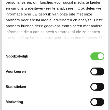
personaliseren, om functies voor social media te bieden
Licentie om een Switch ...
Licentie om een Switch ...
en om ons websiteverkeer te analyseren. Ook delen we
€1.399,00
€1.100,00
informatie over uw gebruik van onze site met onze
Excl. btw
Excl. btw
partners voor social media, adverteren en analyse. Deze
partners kunnen deze gegevens combineren met andere
informatie die u aan ze heeft verstrekt of die ze hebben
verzameld op basis van uw gebruik van hun services. U
gaat akkoord met onze cookies als u onze website blijft
gebruiken.
Toestemmingsselectie
Noodzakelijk
Voorkeuren
Statistieken
Marketing
Cisco Meraki MS350-48LP
Cisco Meraki MS350-48