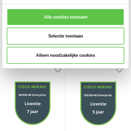
Enterprise Licentie 1 jaar
Enterprise Licentie 10 jaar
Vergelijk
Vergelijk
Alle cookies toestaan
Licentie om een Switch ...
Licentie om een Switch ...
€419,00
€1.640,00
Selectie toestaan
Excl. btw
Excl. btw
Alleen noodzakelijke cookies