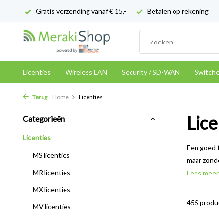
Gratis verzending vanaf € 15,-
Betalen op rekening
Licenties
Wireless LAN
Security / SD-WAN
Switch
Terug
Home
Licenties
Lice
Categorieën
Licenties
Een goed f
MS licenties
maar zonde
MR licenties
Lees mee
MX licenties
455 produ
MV licenties