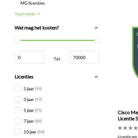
MG licenties
Toon meer
Wat mag het kosten?
Tot
Licenties
1 jaar
(94)
3 jaar
(97)
5 jaar
(95)
Cisco Me
Licentie 5
7 jaar
(84)
10 jaar
(84)
Licentie om e