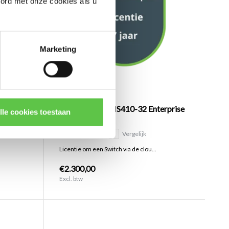
oord met onze cookies als u
Marketing
Licentie
Cisco Meraki MS410-32 Enterprise
lle cookies toestaan
Licentie 7 jaar
Vergelijk
.
Licentie om een Switch via de clou...
€2.300,00
Excl. btw