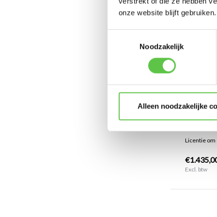
verstrekt of die ze hebben v
onze website blijft gebruiken.
Toestemmingsselectie
Noodzakelijk
Cisco Mer
Alleen noodzakelijke c
10 jaar
Licentie om 
€1.435,0
Excl. btw