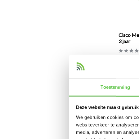
Cisco Mer
3 jaar
Licentie om 
€180,00
Excl. btw
Toestemming
Deze website maakt gebruik
We gebruiken cookies om cont
websiteverkeer te analyseren
media, adverteren en analys