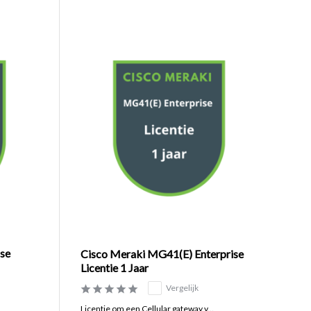
se
Cisco Meraki MG41(E) Enterprise
Licentie 1 Jaar
Vergelijk
Licentie om een Cellular gateway v...