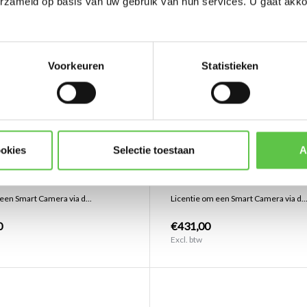
erzameld op basis van uw gebruik van hun services. U gaat akk
Voorkeuren
Statistieken
aki MV Enterprise Licentie
Cisco Meraki MV Enterprise 
ookies
Selectie toestaan
A
3 jaar
Vergelijk
Vergelijk
een Smart Camera via d...
Licentie om een Smart Camera via d..
0
€431,00
Excl. btw