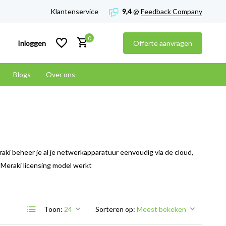
Klantenservice
9,4
@
Feedback Company
0
Inloggen
Offerte aanvragen
Blogs
Over ons
Account aanmaken
Account aanmaken
raki beheer je al je netwerkapparatuur eenvoudig via de cloud,
t Meraki licensing model werkt
Toon:
Sorteren op: