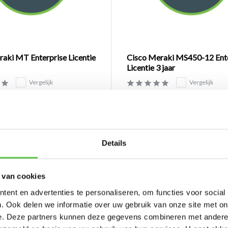
aki MT Enterprise Licentie
Cisco Meraki MS450-12 Ent
Licentie 3 jaar
Vergelijk
Vergelijk
een Sensor via de clou...
Licentie om een Switch via de clou...
€1.600,00
Excl. btw
Details
 van cookies
ent en advertenties te personaliseren, om functies voor social
. Ook delen we informatie over uw gebruik van onze site met on
e. Deze partners kunnen deze gegevens combineren met andere i