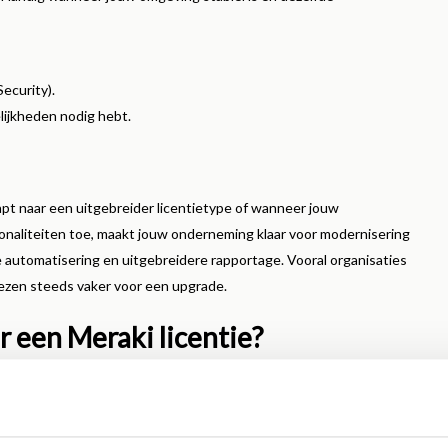
ecurity).
lijkheden nodig hebt.
apt naar een uitgebreider licentietype of wanneer jouw
ionaliteiten toe, maakt jouw onderneming klaar voor modernisering
e automatisering en uitgebreidere rapportage. Vooral organisaties
iezen steeds vaker voor een upgrade.
 een Meraki licentie?
 altijd overzicht en razendsnel beheer. Een licentie is méér dan
akket.