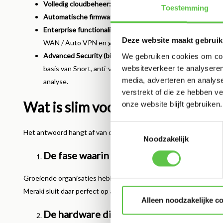
Volledig cloudbeheer:
Real-time inzicht in alle apparaten,
Toestemming
Automatische firmware-updates:
Geen handmatige update
Enterprise functionaliteiten:
Zelfs met een standaard Enterp
Deze website maakt gebruik
WAN / Auto VPN en gedetailleerde netwerkrapportage.
Advanced Security (bij upgrade):
Met een licentie upgrade
We gebruiken cookies om cont
websiteverkeer te analyseren
basis van Snort, anti-virus en anti-phishing, content filt
media, adverteren en analys
analyse.
verstrekt of die ze hebben v
Wat is slim voor jouw Meraki-o
onze website blijft gebruiken.
Toestemmingsselectie
Het antwoord hangt af van drie factoren:
Noodzakelijk
De fase waarin jouw organisatie zit
Groeiende organisaties hebben vaak meert inzicht, meer automati
Meraki sluit daar perfect op aan.
Alleen noodzakelijke c
De hardware die je gebruikt