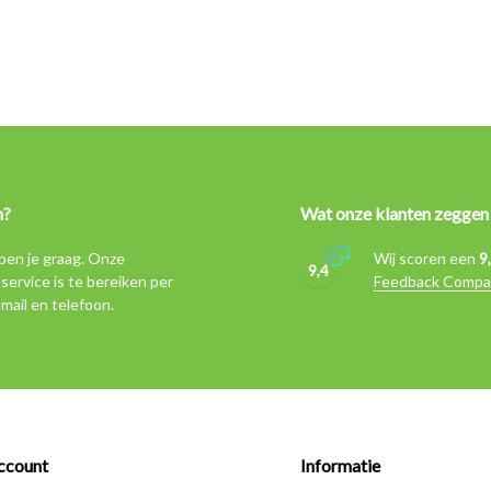
n?
Wat onze klanten zeggen
pen je graag. Onze
Wij scoren een
9
9,4
service is te bereiken per
Feedback Compa
-mail en telefoon.
ccount
Informatie