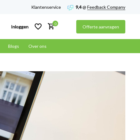
Klantenservice
9,4
@
Feedback Company
0
Inloggen
Offerte aanvragen
Blogs
Over ons
Account aanmaken
Account aanmaken