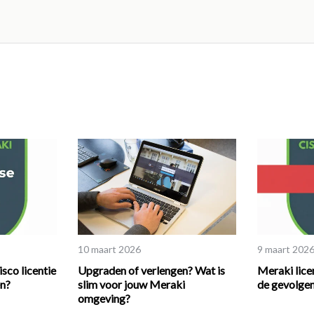
10 maart 2026
9 maart 202
sco licentie
Upgraden of verlengen? Wat is
Meraki licen
en?
slim voor jouw Meraki
de gevolgen
omgeving?