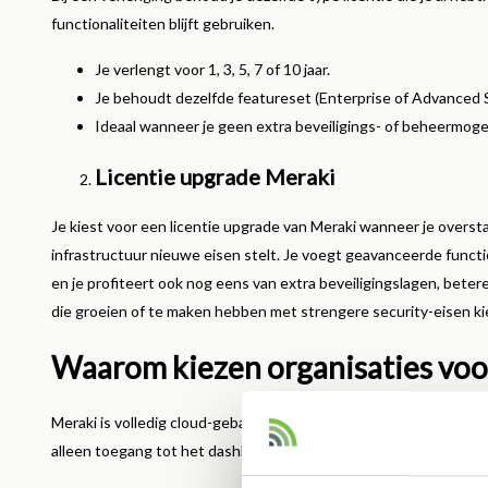
functionaliteiten blijft gebruiken.
Je verlengt voor 1, 3, 5, 7 of 10 jaar.
Je behoudt dezelfde featureset (Enterprise of Advanced S
Ideaal wanneer je geen extra beveiligings- of beheermoge
Licentie upgrade Meraki
Je kiest voor een licentie upgrade van Meraki wanneer je overst
infrastructuur nieuwe eisen stelt. Je voegt geavanceerde funct
en je profiteert ook nog eens van extra beveiligingslagen, beter
die groeien of te maken hebben met strengere security-eisen k
Waarom kiezen organisaties voor
Meraki is volledig cloud-gebaseerd. Dat betekent: één dashboard,
alleen toegang tot het dashboard: het is een compleet servicep