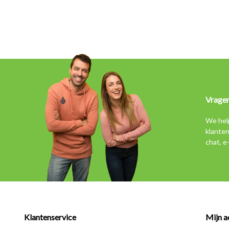
Vrage
We hel
klanten
chat, e
Klantenservice
Mijn a