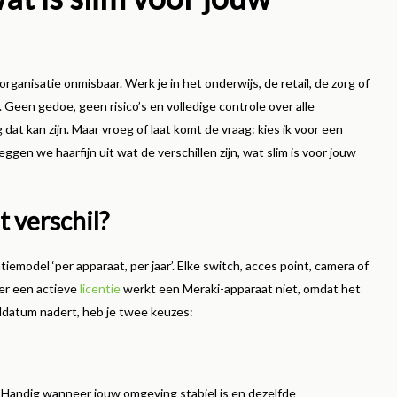
Lees meer
rganisatie onmisbaar. Werk je in het onderwijs, de retail, de zorg of
. Geen gedoe, geen risico’s en volledige controle over alle
at kan zijn. Maar vroeg of laat komt de vraag: kies ik voor een
leggen we haarfijn uit wat de verschillen zijn, wat slim is voor jouw
t verschil?
emodel ‘per apparaat, per jaar’. Elke switch, acces point, camera of
der een actieve
licentie
werkt een Meraki-apparaat niet, omdat het
nddatum nadert, heb je twee keuzes:
bt. Handig wanneer jouw omgeving stabiel is en dezelfde