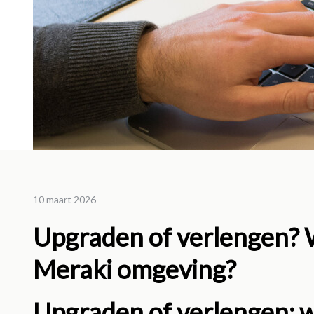
11 maar
10 maart 2026
Wann
Upgraden of verlengen? W
Cisc
Meraki omgeving?
verl
Lees me
Upgraden of verlengen: w