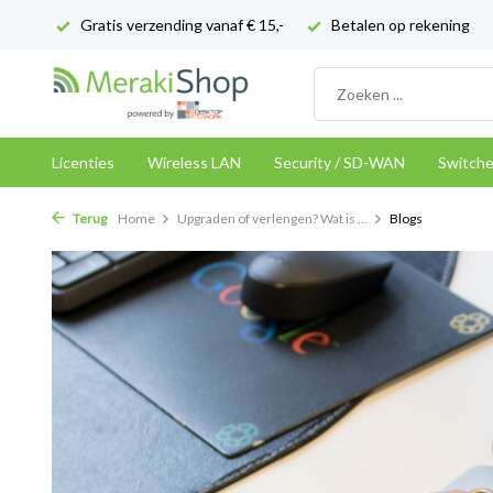
Gratis verzending vanaf € 15,-
Betalen op rekening
Licenties
Wireless LAN
Security / SD-WAN
Switch
Terug
Home
Upgraden of verlengen? Wat is ...
Blogs