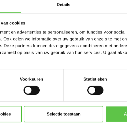
 bandbreedtegebruik, polices en security-events.
Details
s meer, want Meraki onderhoudt zichzelf.
rise licentie profiteer je van functies zoals traffic shaping, SD-
 van cookies
 Meraki versterk je jouw beveiliging met onder meer IDS/IPS op
ent en advertenties te personaliseren, om functies voor social
. Ook delen we informatie over uw gebruik van onze site met on
ering en uitgebreide websearch-filters en retrospectieve malware-
e. Deze partners kunnen deze gegevens combineren met andere i
erzameld op basis van uw gebruik van hun services. U gaat akk
mgeving?
Voorkeuren
Statistieken
sering en betere beveiliging nodig. Een licentie upgrade voor
ookies
Selectie toestaan
A