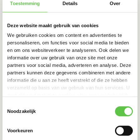
Toestemming
Details
Over
een langere looptijd of uitgebreidere licentie om alles in één klap goed
te regelen.
Upgrade bij performance- of beheeruitdagingen
Deze website maakt gebruik van cookies
We gebruiken cookies om content en advertenties te
Wil je meer inzicht in gebruikers, betere traffic control of eenvoudiger
personaliseren, om functies voor social media te bieden
meerdere locaties koppelen? Dan kan een hogere licentielaag een groot
en om ons websiteverkeer te analyseren. Ook delen we
verschil maken in gebruiksgemak en efficiëntie.
informatie over uw gebruik van onze site met onze
Wat biedt Meraki Shop?
partners voor social media, adverteren en analyse. Deze
partners kunnen deze gegevens combineren met andere
Bij Meraki Shop vind je alles rondom jouw
Meraki licenties
en hardware
informatie die u aan ze heeft verstrekt of die ze hebben
op één plek. Van een simpele verlenging tot het upgraden van je
verzameld op basis van uw gebruik van hun services. U
complete netwerk: je kunt rekenen op deskundige begeleiding en snelle
gaat akkoord met onze cookies als u onze website blijft
levering. Dankzij de duidelijke informatie over geldigheid en activatie
gebruiken.
Toestemmingsselectie
weet je precies waar je aan toe bent. Geen gedoe, geen verassingen:
Noodzakelijk
gewoon de juiste licentie, direct klaar voor gebruik.
Officiële Cisco Meraki licenties (Enterprise & Advanced Security)
Voorkeuren
Looptijden van 1 tot en met 10 jaar