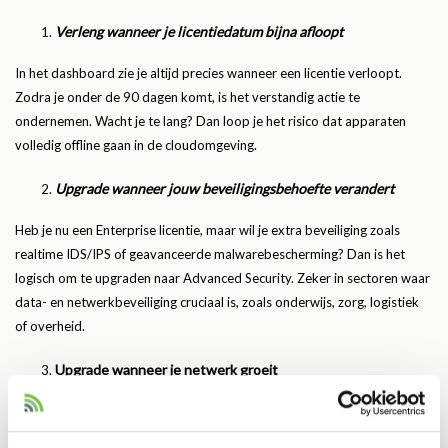
Verleng wanneer je licentiedatum bijna afloopt
In het dashboard zie je altijd precies wanneer een licentie verloopt.
Zodra je onder de 90 dagen komt, is het verstandig actie te
ondernemen. Wacht je te lang? Dan loop je het risico dat apparaten
volledig offline gaan in de cloudomgeving.
Upgrade wanneer jouw beveiligingsbehoefte verandert
Heb je nu een Enterprise licentie, maar wil je extra beveiliging zoals
realtime IDS/IPS of geavanceerde malwarebescherming? Dan is het
logisch om te upgraden naar Advanced Security. Zeker in sectoren waar
data- en netwerkbeveiliging cruciaal is, zoals onderwijs, zorg, logistiek
of overheid.
Upgrade wanneer je netwerk groeit
Voeg je nieuwe Meraki-apparaten toe? Dan heb je ook hiervoor een
licentie nodig. Veel organisaties kiezen daarom voor een upgrade naar