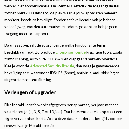
werken niet zonder licentie. De licentie is letterlijk de toegangssleutel
tot het Meraki Dashboard, dé plek waar je jouw apparaten beheert,
monitort, instelt en beveiligt. Zonder actieve licentie valt je beheer
volledig weg, worden automatische updates gestopt en heb je geen
toegang meer tot support.
Daarnaast bepaalt de soort licentie welke functionaliteiten jij
beschikbaar hebt. Zo biedt de
Enterprise licentie
krachtige tools, zoals
traffic shaping, Auto-VPN, SD-WAN en diepgaand netwerkoverzicht.
Kies je voor de
Advanced Security licentie
, dan voeg je geavanceerde
beveiliging toe, waaronder IDS/IPS (Snort), antivirus, anti-phishing en
uitgebreide content filtering.
Verlengen of upgraden
Elke Meraki licentie wordt afgegeven per apparaat, per jaar, met een
vaste looptijd (1, 3, 5, 7 of 10 jaar). Dat betekent dat elk apparaat een
eigen vervaldatum heeft. Zodra deze datum nadert, is het tijd voor een
renewal van je Meraki licentie.