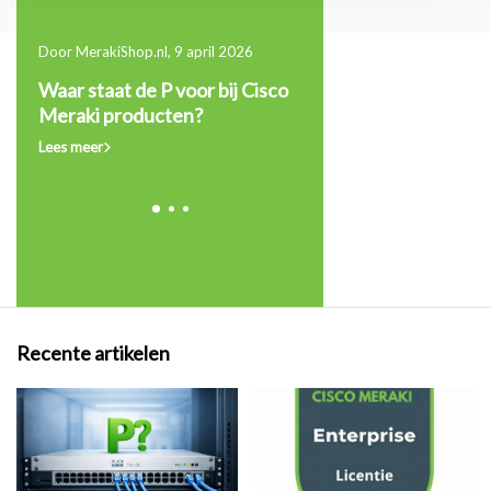
Door MerakiShop.nl, 9 april 2026
10 maart 2026
Dit
Waar staat de P voor bij Cisco
Upgraden of verlenge
Meraki producten?
slim voor jouw Meraki
omgeving?
Lees meer
Lees meer
Recente artikelen