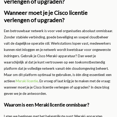
verlengen of upgraden?
Wanneer moet je je Cisco licentie
verlengen of upgraden?
Een betrouwbaar netwerk is voor veel organisaties absoluut onmisbaar.
Zonder stabiele verbinding, goede beveiliging en soepel cloudbeheer
valt de dagelijkse operatie stil. Werkstations lopen vast, medewerkers
kunnen niet inloggen en je netwerk wordt kwetsbaar voor ongewenste
indringers. Gebruik je Cisco Meraki-apparatuur? Dan weet je
waarschijnlijk al dat je kunt vertrouwen op een toekomstbestendig
platform dat je volledige netwerk vanuit één cloudomgeving beheert.
Maar om dit platform optimaal te gebruiken, is één ding essentieel: een
actieve
Meraki licentie
. En vroeg of laat krijg je te maken met de vraag:
wanneer moet je je Cisco licentie verlengen of upgraden? In deze blog
geven we je de antwoorden.
Waarom is een Meraki licentie onmisbaar?
Laten we beginnen met het belangrijkste punt: Meraki-apparaten