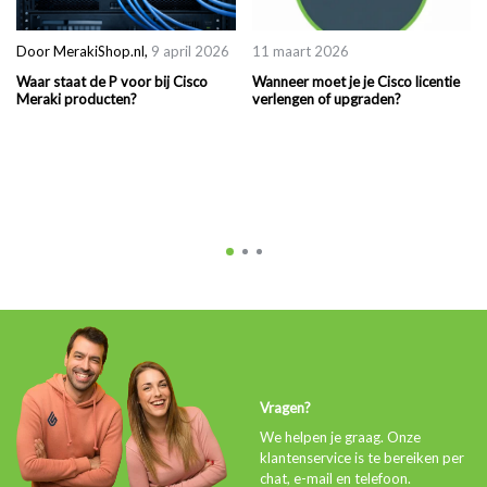
Door
MerakiShop.nl
,
9 april 2026
11 maart 2026
Waar staat de P voor bij Cisco
Wanneer moet je je Cisco licentie
Meraki producten?
verlengen of upgraden?
Vragen?
We helpen je graag. Onze
klantenservice is te bereiken per
chat, e-mail en telefoon.