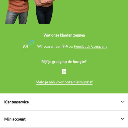
Wat onze klanten zeggen
9,4
Wij scoren een
9,4
op
Feedback Company
Blijf je graag op de hoogte?
Meld je aan voor onze nieuwsbrief
Klantenservice
Mijn account