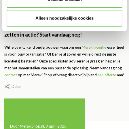
compleet bent
Transparant inzicht in licentiebeheer, zodat je nooit voor
verrassingen komt te staan
Alleen noodzakelijke cookies
Klaar om jouw Meraki licentie businesscase om te
zetten in actie? Start vandaag nog!
Wil je overtuigend onderbouwen waarom een
Meraki licentie
essentieel
is voor jouw organisatie? Of ben je al zover en wil je direct de juiste
licentie(s) bestellen? Onze specialisten adviseren je graag en helpen je
met het samenstellen van een passende oplossing. Neem vandaag nog
contact
op met Meraki Shop of vraag direct vrijblijvend
een offerte
aan!
Delen
Door MerakiShop.nl, 9 april 2026
11 maart 2026