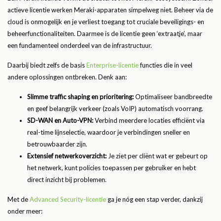
actieve licentie werken Meraki-apparaten simpelweg niet. Beheer via de
cloud is onmogelijk en je verliest toegang tot cruciale beveiligings- en
beheerfunctionaliteiten. Daarmee is de licentie geen ‘extraatje’, maar
een fundamenteel onderdeel van de infrastructuur.
Daarbij biedt zelfs de basis
Enterprise-licentie
functies die in veel
andere oplossingen ontbreken. Denk aan:
Slimme traffic shaping en prioritering:
Optimaliseer bandbreedte
en geef belangrijk verkeer (zoals VoIP) automatisch voorrang.
SD-WAN en Auto-VPN:
Verbind meerdere locaties efficiënt via
real-time lijnselectie, waardoor je verbindingen sneller en
betrouwbaarder zijn.
Extensief netwerkoverzicht:
Je ziet per cliënt wat er gebeurt op
het netwerk, kunt policies toepassen per gebruiker en hebt
direct inzicht bij problemen.
Met de
Advanced Security-licentie
ga je nóg een stap verder, dankzij
onder meer: