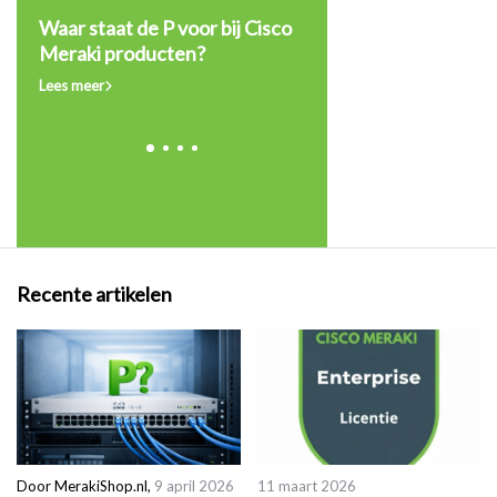
Dit
Waar staat de P voor bij Cisco
Wanneer moet je je Ci
Meraki producten?
licentie verlengen of
upgraden?
Lees meer
Lees meer
Recente artikelen
Door
MerakiShop.nl
,
9 april 2026
11 maart 2026