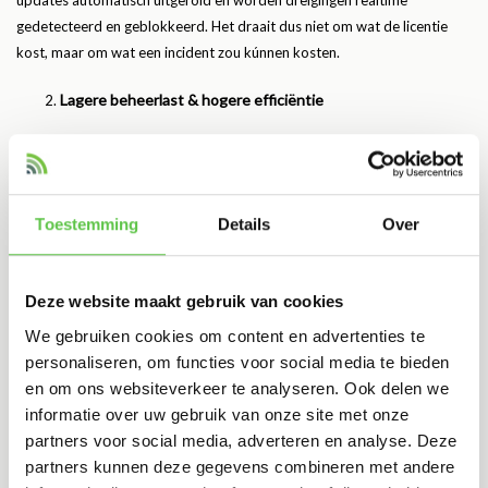
updates automatisch uitgerold en worden dreigingen realtime
gedetecteerd en geblokkeerd. Het draait dus niet om wat de licentie
kost, maar om wat een incident zou kúnnen kosten.
Lagere beheerlast & hogere efficiëntie
Laat zien hoeveel tijd jouw IT-team nu kwijt is aan handmatig beheer,
troubleshooting en patching. Met Meraki beheer je alle apparaten
vanuit één dashboard. Kun je instellingen in minuten aanpassen in plaats
van in uren en wordt monitoring geautomatiseerd. Door deze efficiëntie
Toestemming
Details
Over
betaalt de licentie zichzelf vaak al terug in lagere beheerkosten.
Kostenvoorspelbaarheid
Deze website maakt gebruik van cookies
We gebruiken cookies om content en advertenties te
Meraki werkt op basis van per apparaat, per jaar, met looptijden tot 10
personaliseren, om functies voor social media te bieden
jaar. Voor de directie betekent dit volledig voorspelbare kosten, geen
en om ons websiteverkeer te analyseren. Ook delen we
onverwachte upgradeprojecten en geen dure vervangingen van
informatie over uw gebruik van onze site met onze
hardware door verouderde firmware.
partners voor social media, adverteren en analyse. Deze
partners kunnen deze gegevens combineren met andere
Schaalbaarheid en toekomstbestendigheid