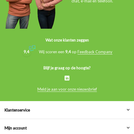
chat, e-mail en telefoon.
Wat onze klanten zeggen
9,4
Wij scoren een
9,4
op
Feedback Company
Blijf je graag op de hoogte?
Meld je aan voor onze nieuwsbrief
Klantenservice
Mijn account