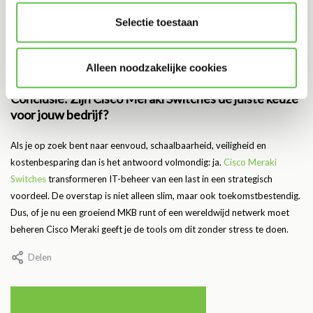
Kan ik Meraki combineren met andere netwerktechnologieën?
Selectie toestaan
Ja, Meraki kan naadloos integreren met andere Cisco-producten en
zelfs met oplossingen van derden.
Alleen noodzakelijke cookies
Conclusie: Zijn Cisco Meraki Switches de juiste keuze
voor jouw bedrijf?
Als je op zoek bent naar eenvoud, schaalbaarheid, veiligheid en
kostenbesparing dan is het antwoord volmondig: ja.
Cisco Meraki
Switches
transformeren IT-beheer van een last in een strategisch
voordeel. De overstap is niet alleen slim, maar ook toekomstbestendig.
Dus, of je nu een groeiend MKB runt of een wereldwijd netwerk moet
beheren Cisco Meraki geeft je de tools om dit zonder stress te doen.
Delen