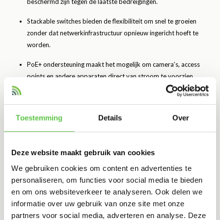
beschermd zijn tegen de laatste bedreigingen.
Stackable switches bieden de flexibiliteit om snel te groeien
zonder dat netwerkinfrastructuur opnieuw ingericht hoeft te
worden.
PoE+ ondersteuning maakt het mogelijk om camera’s, access
points en andere apparaten direct van stroom te voorzien.
Energy-efficient Ethernet (EEE) helpt het energieverbruik te
minimaliseren een belangrijke bonus voor duurzame bedrijven.
Toestemming
Details
Over
Veelgestelde Vragen over Cisco Meraki Switches
Deze website maakt gebruik van cookies
We gebruiken cookies om content en advertenties te
Wat is het verschil tussen Cisco Meraki en traditionele switches?
personaliseren, om functies voor social media te bieden
Meraki switches zijn cloud-managed. Traditionele switches vereisen
en om ons websiteverkeer te analyseren. Ook delen we
lokaal beheer en complexe configuratie via CLI.
informatie over uw gebruik van onze site met onze
partners voor social media, adverteren en analyse. Deze