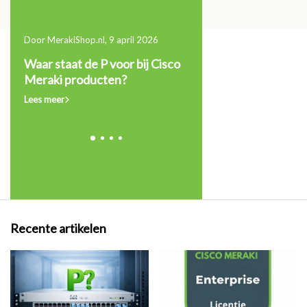
Door MerakiShop.nl, 9 april 2026
11 maart 2026
Dit
Waar staat de P voor bij Cisco
Wanneer moet je je Ci
Meraki producten?
licentie verlengen of
upgraden?
Lees meer
Lees meer
Recente artikelen