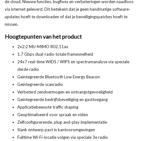
de
cloud
. Nieuwe functies,
bugfixes
en verbeteringen worden naadloos
via internet geleverd. Dit betekent dat
je
geen handmatige software-
updates hoeft te downloaden of dat
je
beveiligingspatches hoeft te
missen.
Hoogtepunten van het product
2x2:2 MU-MIMO 802.11ax
1.7 Gbps dual-radio totale framesnelheid
24x7 real-time WIDS / WIPS en spectrumanalyse via speciale
derde radio
Geïntegreerde Bluetooth Low Energy Beacon
Geïntegreerde scanradio
Verbeterd zendvermogen en ontvangstgevoeligheid
Geïntegreerde bedrijfsbeveiliging en gasttoegang
Applicatiebewuste traffic shaping
Geoptimaliseerd voor spraak en video
Zelfconfigurerende, plug-and-play implementatie
Slank ontwerp past in kantooromgevingen
Fulltime Wi-Fi-locatie volgen via speciale 3e radio