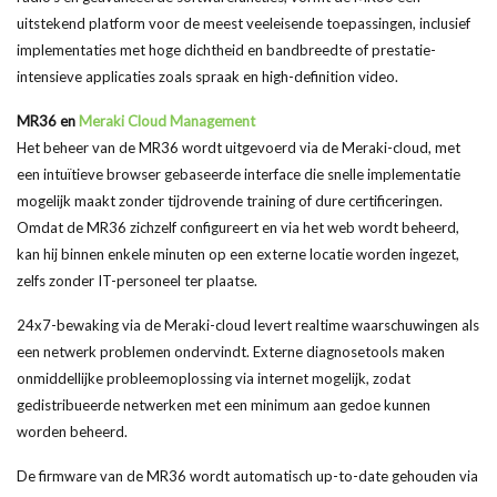
uitstekend platform voor de meest veeleisende toepassingen, inclusief
implementaties met hoge dichtheid en bandbreedte of prestatie-
intensieve applicaties zoals spraak en high-
definition
video.
MR36 en
Meraki
Cloud Management
Het beheer van de MR36 wordt uitgevoerd via de
Meraki-cloud
, met
een intuïtieve browser gebaseerde interface die snelle implementatie
mogelijk maakt zonder tijdrovende training of dure certificeringen.
Omdat de MR36 zichzelf configureert en via het web wordt beheerd,
kan hij binnen enkele minuten op een externe locatie worden ingezet,
zelfs zonder IT-personeel ter plaatse.
24x7-bewaking via de
Meraki-cloud
levert
realtime
waarschuwingen als
een
netwerk problemen
ondervindt. Externe diagnosetools maken
onmiddellijke probleemoplossing via internet mogelijk, zodat
gedistribueerde netwerken met een minimum aan gedoe kunnen
worden beheerd.
De firmware van de MR36 wordt automatisch up-to-date gehouden via