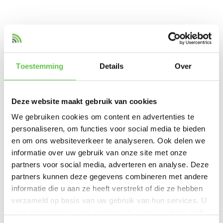
Link datasheet
Datasheet
M
R36
Toestemming
Details
Over
Productspecificaties
Deze website maakt gebruik van cookies
Artikelnummer
MR36-HW
We gebruiken cookies om content en advertenties te
personaliseren, om functies voor social media te bieden
SKU
4803640
en om ons websiteverkeer te analyseren. Ook delen we
EAN
810979017042
informatie over uw gebruik van onze site met onze
partners voor social media, adverteren en analyse. Deze
Soort Antenne
Intern
partners kunnen deze gegevens combineren met andere
informatie die u aan ze heeft verstrekt of die ze hebben
Toon meer
verzameld op basis van uw gebruik van hun services. U
gaat akkoord met onze cookies als u onze website blijft
Vergelijk
Delen