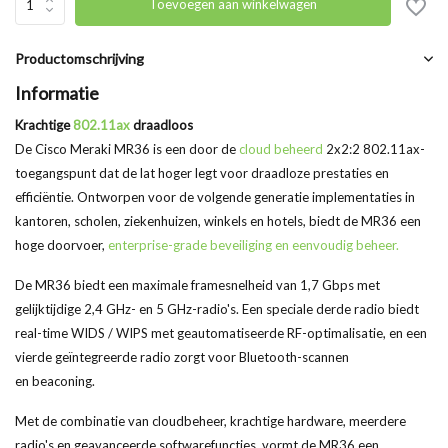
Toevoegen aan winkelwagen
Productomschrijving
Informatie
Krachtige
802.11ax
draadloos
De Cisco
Meraki
MR36 is een door de
cloud
beheerd
2x2:2 802.11ax-
toegangspunt dat de lat hoger legt voor draadloze prestaties en
efficiëntie. Ontworpen voor de volgende generatie implementaties in
kantoren, scholen, ziekenhuizen, winkels en hotels, biedt de MR36 een
hoge doorvoer,
enterprise-grade
beveiliging en eenvoudig beheer.
De MR36 biedt een maximale framesnelheid van 1,7
Gbps
met
gelijktijdige 2,4 GHz- en 5 GHz-radio's. Een speciale derde radio biedt
real-time
WIDS /
WIPS met geautomatiseerde RF-optimalisatie, en een
vierde geïntegreerde radio zorgt voor Bluetooth-scannen
en
beaconing
.
Met de combinatie van
cloudbeheer
, krachtige hardware, meerdere
radio's en geavanceerde softwarefuncties, vormt de MR36 een