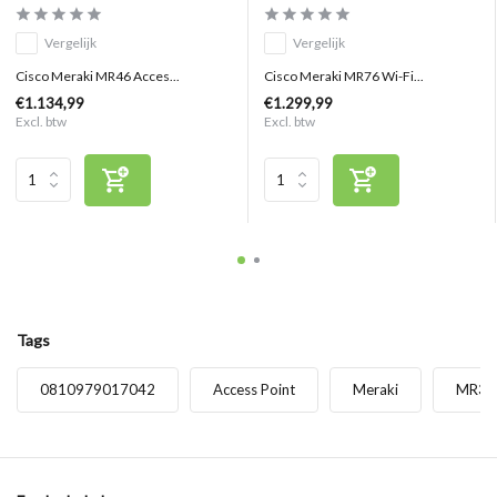
Vergelijk
Vergelijk
Cisco Meraki MR46 Acces...
Cisco Meraki MR76 Wi-Fi...
€1.134,99
€1.299,99
Excl. btw
Excl. btw
Tags
0810979017042
Access Point
Meraki
MR36