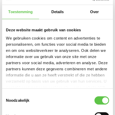
Toestemming
Details
Over
Binnen
Buiten
Deze website maakt gebruik van cookies
We gebruiken cookies om content en advertenties te
Smart Camera's
personaliseren, om functies voor social media te bieden
en om ons websiteverkeer te analyseren. Ook delen we
Smart camera
informatie over uw gebruik van onze site met onze
Wist je dat je met een smart camera profiteert van belangrijke
partners voor social media, adverteren en analyse. Deze
voordelen? Denk aan gecentraliseerd cloudbeheer: veilige bewaking en
partners kunnen deze gegevens combineren met andere
beheer van al jouw (outdoor) slimme beveiligingscamera’s overal ter
informatie die u aan ze heeft verstrekt of die ze hebben
wereld, waarbij geen extra software is vereist. Bovendien is het super
verzameld op basis van uw gebruik van hun services. U
veilig, want Meraki smart beveiligingscamera’s kopen automatisch
gaat akkoord met onze cookies als u onze website blijft
openbaar ondertekende SSL-certificaten en alle Meraki-
gebruiken.
Toestemmingsselectie
beheergegevens worden standaard versleuteld. Alles zit in de doos
Noodzakelijk
(met video-opslag en krachtige hardware is er geen NVR of extra
analysepakket nodig) en als laatste is het bandbreedte-bewust. Een