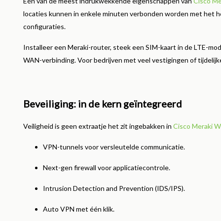
Eén van de meest indrukwekkende eigenschappen van
Cisco Me
locaties kunnen in enkele minuten verbonden worden met het h
configuraties.
Installeer een Meraki-router, steek een SIM-kaart in de LTE-modu
WAN-verbinding. Voor bedrijven met veel vestigingen of tijdelijk
Beveiliging: in de kern geïntegreerd
Veiligheid is geen extraatje het zit ingebakken in
Cisco Meraki 
VPN-tunnels voor versleutelde communicatie.
Next-gen firewall voor applicatiecontrole.
Intrusion Detection and Prevention (IDS/IPS).
Auto VPN met één klik.