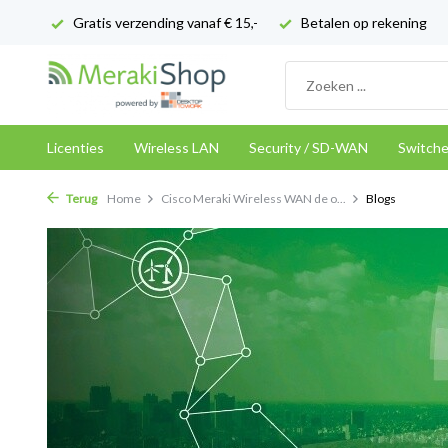
Gratis verzending vanaf € 15,-
Betalen op rekening
Licenties
Wireless LAN
Security / SD-WAN
Switch
Terug
Home
Cisco Meraki Wireless WAN de o...
Blogs