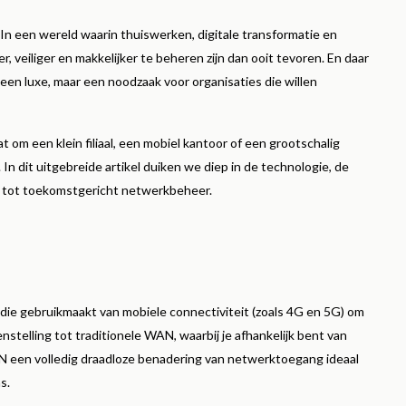
er
Lees meer
In een wereld waarin thuiswerken, digitale transformatie en
 veiliger en makkelijker te beheren zijn dan ooit tevoren. En daar
geen luxe, maar een noodzaak voor organisaties die willen
om een klein filiaal, een mobiel kantoor of een grootschalig
n dit uitgebreide artikel duiken we diep in de technologie, de
s tot toekomstgericht netwerkbeheer.
die gebruikmaakt van mobiele connectiviteit (zoals 4G en 5G) om
telling tot traditionele WAN, waarbij je afhankelijk bent van
WAN een volledig draadloze benadering van netwerktoegang ideaal
s.