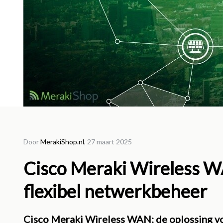
10 maar
Door
MerakiShop.nl
, 27 maart 2025
Upg
Cisco Meraki Wireless W
verl
flexibel netwerkbeheer
voor
omg
Cisco Meraki Wireless WAN: de oplossing v