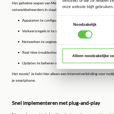
verstrekt of die ze hebben v
Het geheime wapen van Meraki is zonder twijfel het Meraki Dashbo
onze website blijft gebruiken.
netwerkbeheerders in staat om:
Toestemmingsselectie
Apparaten te configureren en monitoren.
Noodzakelijk
Verkeersregels in te stellen.
Netwerken te segmenteren.
Real-time troubleshooting te doen.
Alleen noodzakelijke c
Updates te beheren en firmware te controleren.
Het mooie? Je hebt hier alleen een internetverbinding voor nodi
je smartphone.
Snel implementeren met plug-and-play