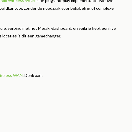
raki Wireless WAN
is de plug-and-play implementatie. Nieuwe
oofdkantoor, zonder de noodzaak voor bekabeling of complexe
le, verbind met het Meraki-dashboard, en voilà je hebt een live
e locaties is dit een gamechanger.
Wireless WAN
. Denk aan: