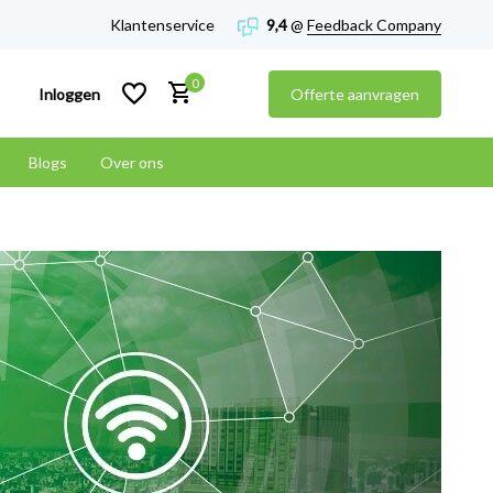
Klantenservice
9,4
@
Feedback Company
0
Inloggen
Offerte aanvragen
Blogs
Over ons
Account aanmaken
Account aanmaken