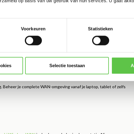
erzameld op basis van uw gebruik van hun services. U gaat akk
ard. Dit intuïtieve, overzichtelijke platform stelt
Voorkeuren
Statistieken
ookies
Selectie toestaan
A
g. Beheer je complete WAN-omgeving vanaf je laptop, tablet of zelfs