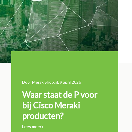
Door MerakiShop.nl, 9 april 2026
11 maart 202
Waar staat de P voor
Wannee
n de
bij Cisco Meraki
Cisco l
producten?
verlen
Lees meer
Lees meer