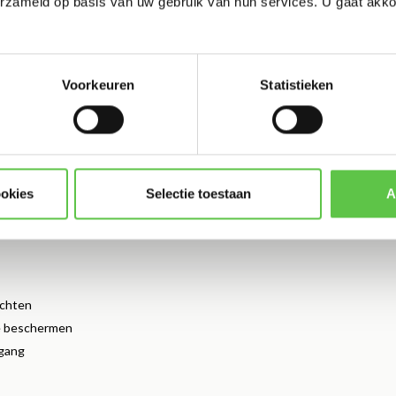
erzameld op basis van uw gebruik van hun services. U gaat akk
Voorkeuren
Statistieken
gingen van bedrijven oplost
ookies
Selectie toestaan
A
ty-uitdagingen, zoals ransomware, phishing en DDoS-aanvallen.
ichten
e beschermen
egang