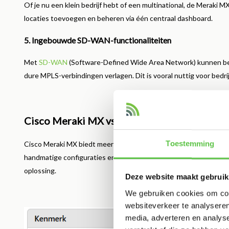
Of je nu een klein bedrijf hebt of een multinational, de Meraki 
locaties toevoegen en beheren via één centraal dashboard.
5. Ingebouwde SD-WAN-functionaliteiten
Met
SD-WAN
(Software-Defined Wide Area Network) kunnen bed
dure MPLS-verbindingen verlagen. Dit is vooral nuttig voor bedr
Cisco Meraki MX vs. Traditionele Firewalls
Toestemming
Cisco Meraki MX biedt meer flexibiliteit en eenvoud in vergelijkin
handmatige configuraties en complexe updates vereisen, biedt
oplossing.
Deze website maakt gebruik
We gebruiken cookies om cont
websiteverkeer te analyseren
media, adverteren en analys