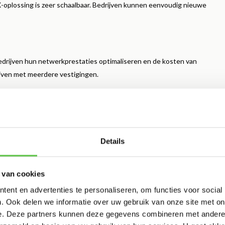
MX-oplossing is zeer schaalbaar. Bedrijven kunnen eenvoudig nieuwe
rijven hun netwerkprestaties optimaliseren en de kosten van
ijven met meerdere vestigingen.
Details
g met traditionele firewalls. Terwijl traditionele oplossingen vaak
 Meraki een automatisch geüpdatete en centraal beheerde
 van cookies
ent en advertenties te personaliseren, om functies voor social
. Ook delen we informatie over uw gebruik van onze site met on
e. Deze partners kunnen deze gegevens combineren met andere i