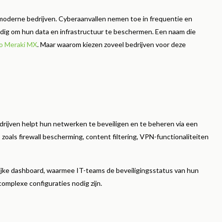
er
Lees meer
moderne bedrijven. Cyberaanvallen nemen toe in frequentie en
odig om hun data en infrastructuur te beschermen. Een naam die
o Meraki MX
. Maar waarom kiezen zoveel bedrijven voor deze
drijven helpt hun netwerken te beveiligen en te beheren via een
 zoals firewall bescherming, content filtering, VPN-functionaliteiten
lijke dashboard, waarmee IT-teams de beveiligingsstatus van hun
omplexe configuraties nodig zijn.