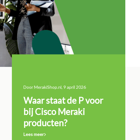
Door MerakiShop.nl, 9 april 2026
11 maart 202
Waar staat de P voor
Wannee
n de
bij Cisco Meraki
Cisco l
producten?
verlen
Lees meer
Lees meer