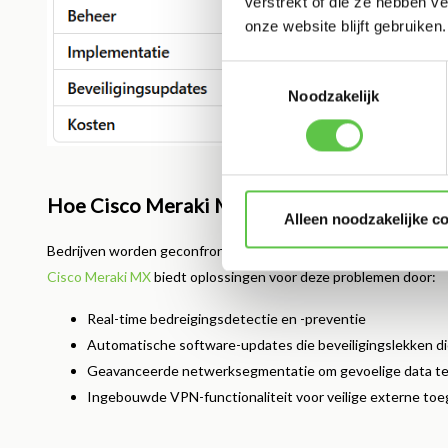
verstrekt of die ze hebben v
onze website blijft gebruiken.
Toestemmingsselectie
Noodzakelijk
Hoe Cisco Meraki MX de cybersecurity-uitda
Alleen noodzakelijke c
Bedrijven worden geconfronteerd met verschillende cybersecuri
Cisco Meraki MX
biedt oplossingen voor deze problemen door:
Real-time bedreigingsdetectie en -preventie
Automatische software-updates die beveiligingslekken d
Geavanceerde netwerksegmentatie om gevoelige data t
Ingebouwde VPN-functionaliteit voor veilige externe to