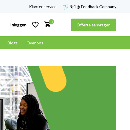
Klantenservice
9,4
@
Feedback Company
0
Inloggen
Offerte aanvragen
Blogs
Over ons
Account aanmaken
Account aanmaken