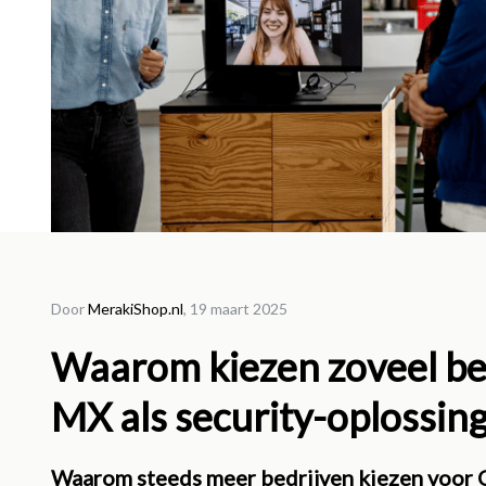
10 maar
Door
MerakiShop.nl
, 19 maart 2025
Upg
Waarom kiezen zoveel be
verl
MX als security-oplossin
voor
omg
Waarom steeds meer bedrijven kiezen voor