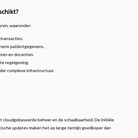
schikt?
toren, waaronder:
transacties.
herm patiëntgegevens.
nten en docenten.
te regelgeving.
er complexe infrastructuur.
et cloudgebaseerde beheer en de schaalbaarheid. De initiële
atische updates maken het op lange termijn goedkoper dan