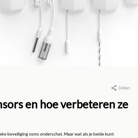
t 2026
9 maart 2026
Delen
raden of
Meraki licentie
nsors en hoe verbeteren ze
engen? Wat is slim
verlopen? Dit zij
 jouw Meraki
gevolgen voor je
eving?
beveiliging
sieke beveiliging soms onderschat. Maar wat als je beide kunt