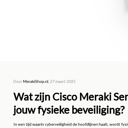
10 maar
Door
MerakiShop.nl
, 27 maart 2025
Upg
Wat zijn Cisco Meraki Se
verl
jouw fysieke beveiliging?
voor
omg
In een tijd waarin cyberveiligheid de hoofdlijnen haalt, wordt fy