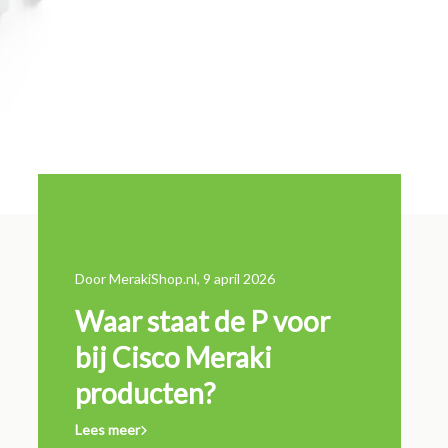
Door MerakiShop.nl, 9 april 2026
11 maart 202
Waar staat de P voor
Wannee
n de
bij Cisco Meraki
Cisco l
producten?
verlen
Lees meer
Lees meer