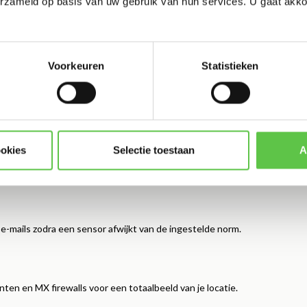
erzameld op basis van uw gebruik van hun services. U gaat akk
ruik van dezelfde infrastructuur: het Meraki-dashboard. Geen losse
Voorkeuren
Statistieken
ieke beveiliging
ookies
Selectie toestaan
A
werken op batterijen en verbinden automatisch via Meraki access
 e-mails zodra een sensor afwijkt van de ingestelde norm.
n en MX firewalls voor een totaalbeeld van je locatie.