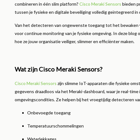
combineren in één slim platform?
Cisco Meraki Sensors
bieden pr
Lees me
tussen je fysieke en digitale beveiliging volledig geïntegreerd i
Van het detecteren van ongewenste toegang tot het bewaken v
voor continue monitoring van je fysieke omgeving. In deze blog on
hoe ze jouw organisatie veiliger, slimmer en efficiënter maken.
Wat zijn Cisco Meraki Sensors?
Cisco Meraki Sensors
zijn slimme IoT-apparaten die fysieke om
gegevens draadloos via het Meraki-dashboard, waar je real-time i
omgevingscondities. Ze helpen bij het vroegtijdig detecteren van 
Onbevoegde toegang
Temperatuurschommelingen
Waterlekkages