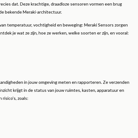
ecies dat. Deze krachtige, draadloze sensoren vormen een brug
er
Lees meer
n de bekende Meraki-architectuur.
an temperatuur, vochtigheid en beweging: Meraki Sensors zorgen
tdek je wat ze zijn, hoe ze werken, welke soorten er zijn, en vooral:
standigheden in jouw omgeving meten en rapporteren. Ze verzenden
nzicht krijgt in de status van jouw ruimtes, kasten, apparatuur en
risico's, zoals: