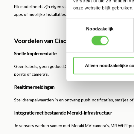
verstrekt of die ze hebben v
Elk model heeft zijn eigen sterktes, maar allemaal maken ze geb
onze website blijft gebruiken.
apps of moeilijke installaties.
Toestemmingsselectie
Noodzakelijk
Voordelen van Cisco Meraki Sensors voor fys
Snelle implementatie
Alleen noodzakelijke c
Geen kabels, geen gedoe. De sensoren zijn volledig draadloos, 
points of camera’s.
Realtime meldingen
Stel drempelwaarden in en ontvang push-notificaties, sms’jes of
Integratie met bestaande Meraki-infrastructuur
Je sensors werken samen met Meraki MV-camera’s, MR Wi-Fi-punte