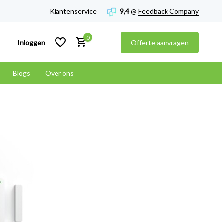
Klantenservice
9,4
@
Feedback Company
0
Inloggen
Offerte aanvragen
Blogs
Over ons
Account aanmaken
Account aanmaken