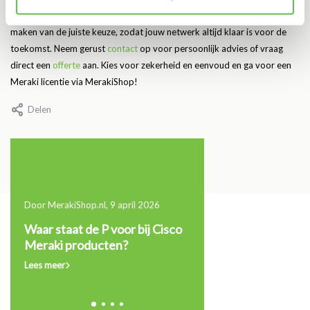
MerakiShop ben je aan het juiste adres. Wij helpen je graag met het
maken van de juiste keuze, zodat jouw netwerk altijd klaar is voor de
toekomst. Neem gerust
contact
op voor persoonlijk advies of vraag
direct een
offerte
aan. Kies voor zekerheid en eenvoud en ga voor een
Meraki licentie via MerakiShop!
Delen
Door MerakiShop.nl, 9 april 2026
11 maart 2026
Dit
Waar staat de P voor bij Cisco
Wanneer moet je je Ci
Meraki producten?
licentie verlengen of
upgraden?
Lees meer
Lees meer