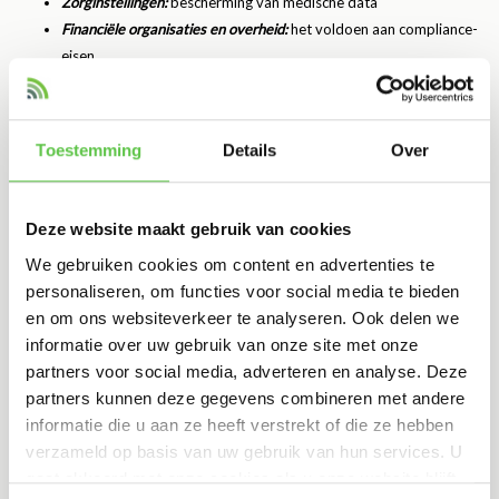
Zorginstellingen:
bescherming van medische data
Financiële organisaties en overheid:
het voldoen aan compliance-
eisen
Productie en industrie:
bescherming van IoT-apparatuur en
processen.
Toestemming
Details
Over
Wil je dus gericht de Meraki licentie vergelijken om te kijken welke het
beste bij jouw organisatie past? Kijk dan vooral naar jouw
beveiligingsbehoeften en risicoprofiel.
Deze website maakt gebruik van cookies
Wat gebeurt er als je geen licentie hebt?
We gebruiken cookies om content en advertenties te
personaliseren, om functies voor social media te bieden
Het antwoord is simpel. Geen licentie betekent geen netwerkbeheer. Je
en om ons websiteverkeer te analyseren. Ook delen we
hebt dan geen toegang tot het Dashboard en kunt niet beschikken over
informatie over uw gebruik van onze site met onze
de updates, wat een groot beveiligingsrisico met zich meebrengt.
partners voor social media, adverteren en analyse. Deze
Bovendien heb je geen recht op ondersteuning en dat alles
partners kunnen deze gegevens combineren met andere
gecombineerd zorgt ervoor dat je geen controle hebt over je netwerk.
informatie die u aan ze heeft verstrekt of die ze hebben
Dat is iets dat je als organisatie echt wilt voorkomen. Daarom is iedere
verzameld op basis van uw gebruik van hun services. U
Meraki hardware verplicht te voorzien van een geldige licentie.
gaat akkoord met onze cookies als u onze website blijft