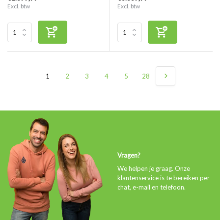
Excl. btw
Excl. btw
1
2
3
4
5
28
Vragen?
We helpen je graag. Onze
klantenservice is te bereiken per
chat, e-mail en telefoon.