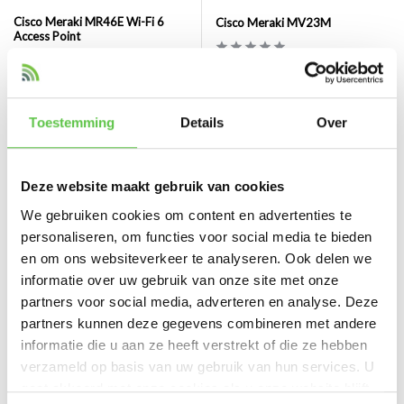
Cisco Meraki MR46E Wi-Fi 6
Cisco Meraki MV23M
Access Point
Vergelijk
Vergelijk
De Cisco Meraki MV23M i...
Cisco Meraki MR46E Wi-F...
Toestemming
Details
Over
€979,99
€1.139,99
Excl. btw
Excl. btw
Deze website maakt gebruik van cookies
We gebruiken cookies om content en advertenties te
personaliseren, om functies voor social media te bieden
en om ons websiteverkeer te analyseren. Ook delen we
informatie over uw gebruik van onze site met onze
partners voor social media, adverteren en analyse. Deze
partners kunnen deze gegevens combineren met andere
informatie die u aan ze heeft verstrekt of die ze hebben
verzameld op basis van uw gebruik van hun services. U
gaat akkoord met onze cookies als u onze website blijft