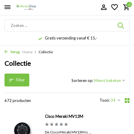
0
Gratis verzending vanaf € 15,-
Terug
Home
Collectie
Collectie
Filter
Sorteren op:
Toon:
672 producten
Cisco Meraki MV13M
De Cisco Meraki MV13M is ...