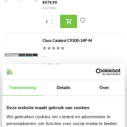
€979,99
Excl. btw
Cisco Catalyst C9300-24P-M
...
€4.599,99
Excl. btw
Toestemming
Details
Over
Cisco Meraki MS225-48 Switch
Deze website maakt gebruik van cookies
We gebruiken cookies om content en advertenties te
Cisco Meraki MS225-48 clo...
personaliseren, om functies voor social media te bieden