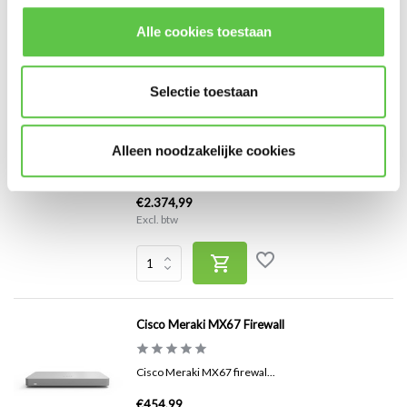
€979,99
Excl. btw
Alle cookies toestaan
Selectie toestaan
Cisco Meraki MX85 Firewall
Alleen noodzakelijke cookies
Cisco Meraki MX85: Kracht...
€2.374,99
Excl. btw
Cisco Meraki MX67 Firewall
Cisco Meraki MX67 firewal...
€454,99