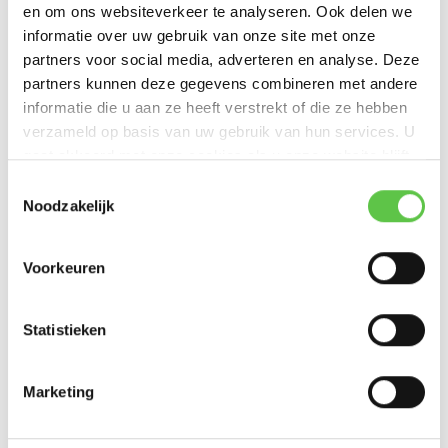
€3.089,99
en om ons websiteverkeer te analyseren. Ook delen we
Excl. btw
informatie over uw gebruik van onze site met onze
partners voor social media, adverteren en analyse. Deze
partners kunnen deze gegevens combineren met andere
informatie die u aan ze heeft verstrekt of die ze hebben
verzameld op basis van uw gebruik van hun services. U
Cisco Meraki MV23M
gaat akkoord met onze cookies als u onze website blijft
gebruiken.
Toestemmingsselectie
De Cisco Meraki MV23M is ...
Noodzakelijk
€1.139,99
Excl. btw
Voorkeuren
Statistieken
Cisco Meraki MS130-8P Switch
Marketing
Cisco Meraki MS130-8P: 8-...