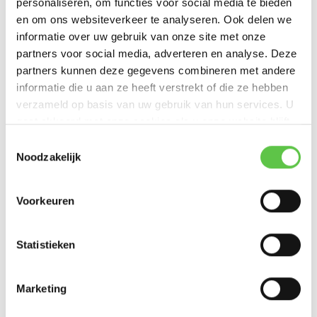
Cisco Meraki MX68CW firew...
personaliseren, om functies voor social media te bieden
en om ons websiteverkeer te analyseren. Ook delen we
€1.169,99
informatie over uw gebruik van onze site met onze
Excl. btw
partners voor social media, adverteren en analyse. Deze
partners kunnen deze gegevens combineren met andere
informatie die u aan ze heeft verstrekt of die ze hebben
verzameld op basis van uw gebruik van hun services. U
gaat akkoord met onze cookies als u onze website blijft
Cisco Meraki MX67W Firewall
gebruiken.
Toestemmingsselectie
Noodzakelijk
Cisco Meraki MX67W: Firew...
€679,99
Excl. btw
Voorkeuren
Statistieken
Cisco Catalyst C9300-48U-M
Marketing
De Meraki Catalyst C9300-...