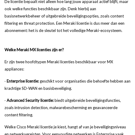
De licentie bepaalt niet alleen hoe lang jouw apparaat actief blijft, maar
ook welke functies beschikbaar zijn. Denk hierbij aan
basisnetwerkbeheer of uitgebreide beveiligingsopties, zoals content
filtering en threat protection. Een Meraki licentie is dus meer dan een
abonnement: het is de sleutel tot het volledige Meraki-ecosysteem.
Welke Meraki MX licenties zijn er?
Er zijn twee hoofdtypen Meraki licenties beschikbaar voor MX
appliances:
·
Enterprise licentie:
geschikt voor organisaties die behoefte hebben aan
krachtige SD-WAN en basisbeveiliging.
·
Advanced Security licentie:
biedt uitgebreide beveiligingsfuncties,
zoals intrusion detection, malwarebescherming en geavanceerde
content filtering.
Welke Cisco Meraki licentie je kiest, hangt af van je beveiligingsniveau
en netwerkvereisten. Voor eenvoudige netwerken is Enterprise vaak