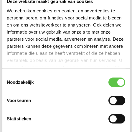
Deze website maakt gebruik van cookies
€2.820,00
We gebruiken cookies om content en advertenties te
Excl. btw
personaliseren, om functies voor social media te bieden
en om ons websiteverkeer te analyseren. Ook delen we
informatie over uw gebruik van onze site met onze
partners voor social media, adverteren en analyse. Deze
partners kunnen deze gegevens combineren met andere
Cisco Meraki MX67C Advanced Security Licentie
informatie die u aan ze heeft verstrekt of die ze hebben
3 jaar
verzameld op basis van uw gebruik van hun services. U
gaat akkoord met onze cookies als u onze website blijft
Licentie om een Firewall ...
gebruiken.
Toestemmingsselectie
€985,00
Noodzakelijk
Excl. btw
Voorkeuren
Statistieken
Cisco Meraki MX67C Enterprise Licentie 1 jaar