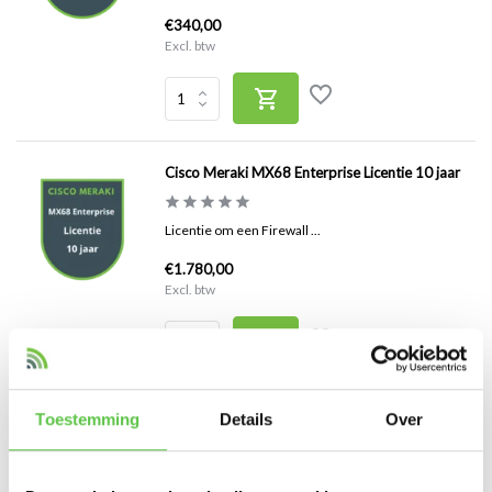
€340,00
Excl. btw
Cisco Meraki MX68 Enterprise Licentie 10 jaar
Licentie om een Firewall ...
€1.780,00
Excl. btw
Cisco Meraki MX67C Advanced Security Licentie
Toestemming
Details
Over
7 jaar
Licentie om een Firewall ...