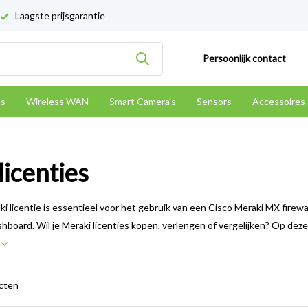
Laagste prijsgarantie
Persoonlijk contact
es
Wireless WAN
Smart Camera's
Sensors
Accessoires
icenties
i licentie is essentieel voor het gebruik van een Cisco Meraki MX firewal
hboard. Wil je Meraki licenties kopen, verlengen of vergelijken? Op dez
r
cten