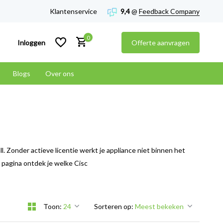
Klantenservice
9,4
@
Feedback Company
0
Inloggen
Offerte aanvragen
Blogs
Over ons
Account aanmaken
Account aanmaken
l. Zonder actieve licentie werkt je appliance niet binnen het
e pagina ontdek je welke Cisc
Toon:
Sorteren op: