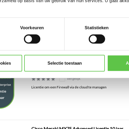
erzameld op basis van uw gebruik van hun services. U gaat akk
Cisco Meraki MX95 Advanced Licentie 5 jaar
Vergelijk
Voorkeuren
Statistieken
Licentie om een Firewall via de cloud te managen
ookies
Selectie toestaan
A
Cisco Meraki MX95 Enterprise Licentie 1 jaar
Vergelijk
Licentie om een Firewall via de cloud te managen
Cisco Meraki MX75 Advanced Licentie 10 jaar