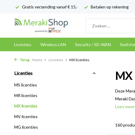
Gratis verzending vanaf € 15,-
Betalen op rekening
Licenties
Wireless LAN
Security / SD-WAN
Switch
Terug
Home
Licenties
MX licenties
MX l
Licenties
MS licenties
Deze Merak
MR licenties
Meraki Das
MX licenties
Lees mee
MV licenties
160 produ
MG licenties