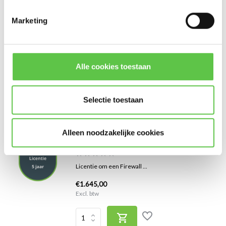
Cisco Meraki MX67C Advanced Security Licentie
10 jaar
Marketing
Licentie om een Firewall ...
€4.000,00
Alle cookies toestaan
Excl. btw
Selectie toestaan
Cisco Meraki MX67C Advanced Security Licentie
Alleen noodzakelijke cookies
5 jaar
Licentie om een Firewall ...
€1.645,00
Excl. btw