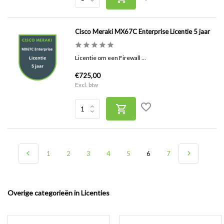
Cisco Meraki MX67C Enterprise Licentie 5 jaar
Licentie om een Firewall ...
€725,00
Excl. btw
1
2
3
4
5
6
7
Overige categorieën in Licenties