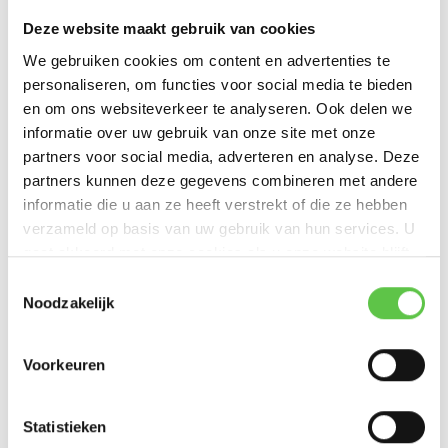
Cisco Meraki MX68W Enterprise Licentie 1 jaar
Deze website maakt gebruik van cookies
We gebruiken cookies om content en advertenties te
Licentie om een Firewall ...
personaliseren, om functies voor social media te bieden
en om ons websiteverkeer te analyseren. Ook delen we
€205,00
informatie over uw gebruik van onze site met onze
Excl. btw
partners voor social media, adverteren en analyse. Deze
partners kunnen deze gegevens combineren met andere
informatie die u aan ze heeft verstrekt of die ze hebben
verzameld op basis van uw gebruik van hun services. U
Cisco Meraki MX68 Enterprise Licentie 7 jaar
gaat akkoord met onze cookies als u onze website blijft
gebruiken.
Toestemmingsselectie
Licentie om een Firewall ...
Noodzakelijk
€1.075,00
Excl. btw
Voorkeuren
Statistieken