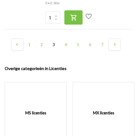
Excl. btw
1
2
3
4
5
6
7
Overige categorieën in Licenties
MS licenties
MX licenties