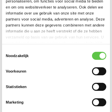
personaliseren, om functies voor social media te bieden
en om ons websiteverkeer te analyseren. Ook delen we
informatie over uw gebruik van onze site met onze
Cisco Meraki MX450 Enterprise Licentie 5 jaar
partners voor social media, adverteren en analyse. Deze
partners kunnen deze gegevens combineren met andere
Licentie om een Firewall ...
informatie die u aan ze heeft verstrekt of die ze hebben
€18.000,00
verzameld op basis van uw gebruik van hun services. U
Excl. btw
gaat akkoord met onze cookies als u onze website blijft
gebruiken.
Toestemmingsselectie
Noodzakelijk
Cisco Meraki MX250 Advanced Security Licentie
Voorkeuren
5 jaar
Statistieken
Licentie om een Firewall ...
€25.200,00
Excl. btw
Marketing