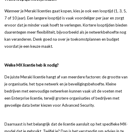
Wanneer je Meraki licenties gaat kopen, kies je ook een looptijd (1, 3, 5,
7 of 10 jaar). Een langere looptijd is vaak voordeliger per jaar en zorgt
ervoor dat je minder vaak hoeft te verlengen. Kortere looptijden bieden
daarentegen meer flexibiliteit, bijvoorbeeld als je netwerkbehoefte nog
kan veranderen. Denk goed na over je toekomstplannen en budget
voordat je een keuze maakt.
Welke MX licentie heb ik nodig?
De juiste Meraki licentie hangt af van meerdere factoren: de grootte van
je organisatie, het type netwerk en je beveiligingsbehoefte. Kleine
bedrijven met eenvoudige netwerken kunnen vaak uit de voeten met
een Enterprise licentie, terwijl grotere organisaties of bedrijven met
gevoelige data beter kiezen voor Advanced Security.
Daarnaast is het belangrijk dat de licentie aansluit op het specifieke MX-
model dat je gebruikt. Twijfel je? Dan is het verstandig om advies in te