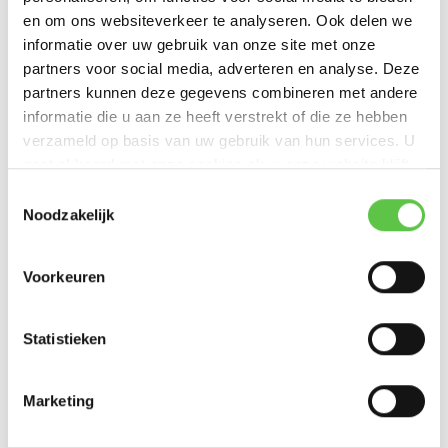
Excl. btw
en om ons websiteverkeer te analyseren. Ook delen we
informatie over uw gebruik van onze site met onze
partners voor social media, adverteren en analyse. Deze
partners kunnen deze gegevens combineren met andere
informatie die u aan ze heeft verstrekt of die ze hebben
Cisco Meraki MX95 Enterprise Licentie 10 jaar
verzameld op basis van uw gebruik van hun services. U
gaat akkoord met onze cookies als u onze website blijft
Licentie om een Firewall ...
gebruiken.
Toestemmingsselectie
€9.450,00
Noodzakelijk
Excl. btw
Voorkeuren
Statistieken
Cisco Meraki MX95 Enterprise Licentie 5 jaar
Licentie om een Firewall ...
Marketing
€4.700,00