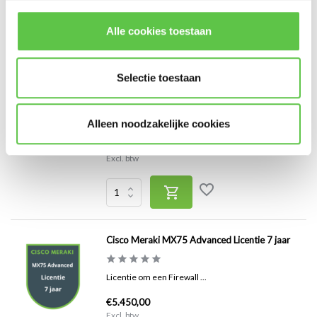
Excl. btw
Alle cookies toestaan
Selectie toestaan
Cisco Meraki MX95 Enterprise Licentie 3 jaar
Licentie om een Firewall ...
Alleen noodzakelijke cookies
€3.700,00
Excl. btw
Cisco Meraki MX75 Advanced Licentie 7 jaar
Licentie om een Firewall ...
€5.450,00
Excl. btw