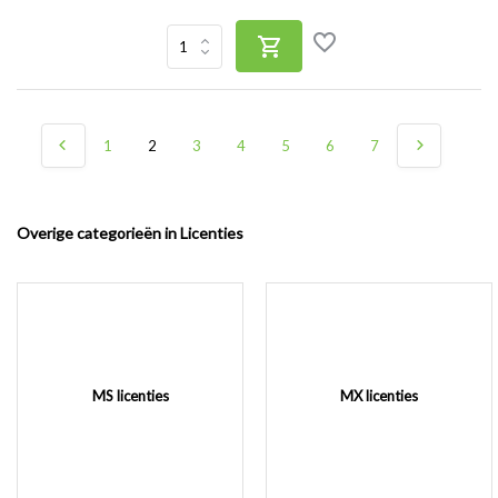
1
2
3
4
5
6
7
Overige categorieën in Licenties
MS licenties
MX licenties